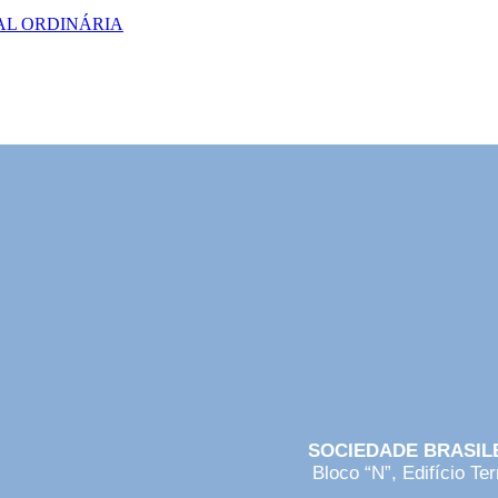
AL ORDINÁRIA
elevante em Administração Pública no Bras
SOCIEDADE BRASIL
Bloco “N”, Edifício Te