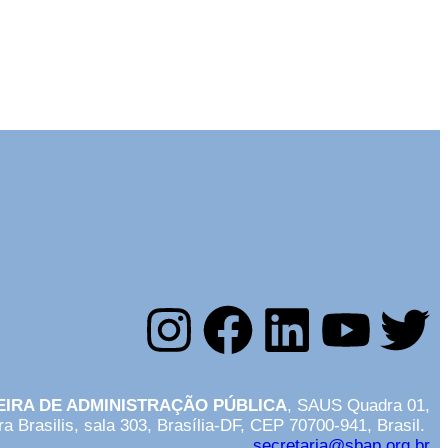
il
EIRA DE ADMINISTRAÇÃO PÚBLICA
, SAUS Quadra 01,
rra Brasilis, sala 303, Brasília-DF, CEP 70700-941, Brasil.
secretaria@sbap.org.br