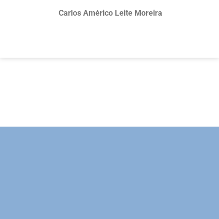
Carlos Américo Leite Moreira
Promovendo a produção de
conhecimento relevante em
Administração Pública no Brasil