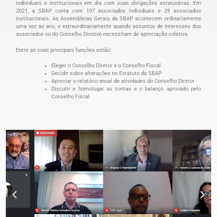
individuais e institucionais em dia com suas obrigações estatutárias. Em
2021, a SBAP conta com 197 associados individuais e 29 associados
institucionais. As Assembleias Gerais da SBAP acontecem ordinariamente
uma vez ao ano, e extraordinariamente quando assuntos de interesses dos
associados ou do Conselho Diretivo necessitam de apreciação coletiva.
Entre as suas principais funções estão:
Eleger o Conselho Diretor e o Conselho Fiscal
Decidir sobre alterações no Estatuto da SBAP
Apreciar o relatório anual de atividades do Conselho Diretor
Discutir e homologar as contas e o balanço aprovado pelo
Conselho Fiscal