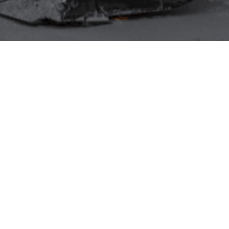
to relevante em Administração Públi